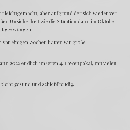
t leicht­ge­macht, aber auf­grund der sich wie­der ver­
en Unsi­cher­heit wie die Situa­ti­on dann im Okto­ber
ritt gezwungen.
h vor eini­gen Wochen hat­ten wir gro­ße
nn 2022 end­lich unse­ren 4. Löwen­po­kal, mit vie­len
 bleibt gesund und schießfreudig.