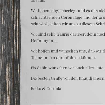
2021 ab.
Wir haben lan­ge über­legt und es uns nich
schlech­tern­den Coro­nalage und der gro­ß
sein wird, sehen wir uns zu die­sem Sch
Wir sind sehr trau­rig dar­über, denn noc
Hoffnungen…..
Wir hof­fen und wün­schen uns, daß wir da
Teil­neh­mern durch­füh­ren können.
Bis dahin wün­schen wir Euch alles Gute,
Die bes­ten Grü­ße von den Knauthainern
Fal­ko
Cordula
&