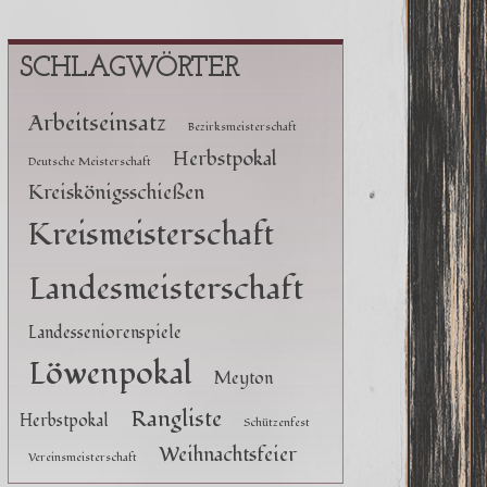
SCHLAGWÖRTER
Arbeitseinsatz
Bezirksmeisterschaft
Herbstpokal
Deutsche Meisterschaft
Kreiskönigsschießen
Kreismeisterschaft
Landesmeisterschaft
Landesseniorenspiele
Löwenpokal
Meyton
Rangliste
Herbstpokal
Schützenfest
Weihnachtsfeier
Vereinsmeisterschaft