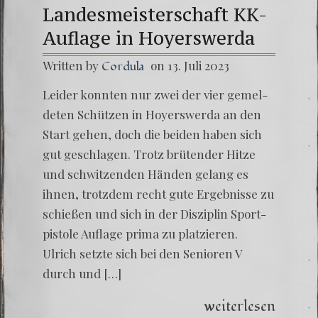
Landesmeisterschaft KK-
Auflage in Hoyerswerda
Written by
on 13. Juli 2023
Cordula
Lei­der konn­ten nur zwei der vier gemel­
de­ten Schüt­zen in Hoyers­wer­da an den
Start gehen, doch die bei­den haben sich
gut geschla­gen. Trotz brü­ten­der Hit­ze
und schwit­zen­den Hän­den gelang es
ihnen, trotz­dem recht gute Ergeb­nis­se zu
schie­ßen und sich in der Dis­zi­plin Sport­
pis­to­le Auf­la­ge pri­ma zu plat­zie­ren.
Ulrich setz­te sich bei den Senio­ren V
durch und […]
weiterlesen