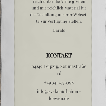
reich unter die Arme grei­fen
und mir reich­lich Mate­ri­al für
die Gestal­tung unse­rer Web­sei­
te zur Ver­fü­gung stellen.
Harald
KONTAKT
04249 Leip­zig, Seu­me­stra­ße
1 d
+49 341 4770398
info@sv-knauthainer-
loewen.de