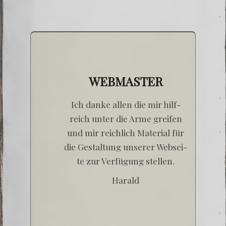
WEBMASTER
Ich dan­ke allen die mir hilf­
reich unter die Arme grei­fen
und mir reich­lich Mate­ri­al für
die Gestal­tung unse­rer Web­sei­
te zur Ver­fü­gung stellen.
Harald