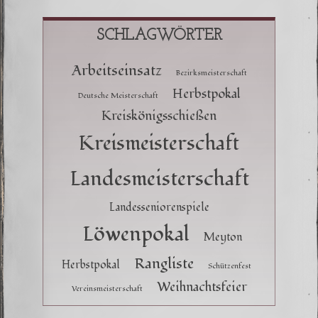
SCHLAGWÖRTER
Arbeitseinsatz
Bezirksmeisterschaft
Herbstpokal
Deutsche Meisterschaft
Kreiskönigsschießen
Kreismeisterschaft
Landesmeisterschaft
Landesseniorenspiele
Löwenpokal
Meyton
Rangliste
Herbstpokal
Schützenfest
Weihnachtsfeier
Vereinsmeisterschaft