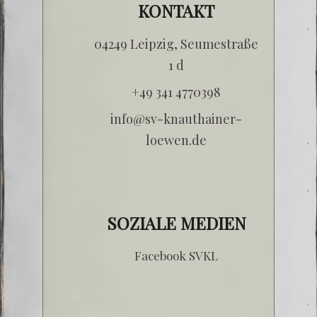
KONTAKT
04249 Leip­zig, Seu­me­stra­ße
1 d
+49 341 4770398
info@sv-knauthainer-
loewen.de
SOZIALE MEDIEN
Facebook SVKL