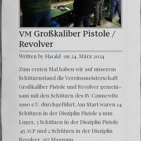
Großkaliber Pistole /
VM
Revolver
Written by
on 24. März 2024
Harald
Zum ers­ten Mal haben wir auf unse­rem
Schüt­zen­stand die Ver­eins­meis­ter­schaft
Groß­ka­li­ber Pis­to­le und Revol­ver gemein­
sam mit den Schüt­zen des
Con­ne­witz
SV
1990 e.V. durch­ge­führt. Am Start waren 14
Schüt­zen in der Dis­zi­plin
Pis­to­le 9 mm
Luger, 3 Schüt­zen in der Dis­zi­plin
Pis­to­le
.45
und 2 Schüt­zen in der Dis­zi­plin
ACP
Revol­ver .357 Magnum.