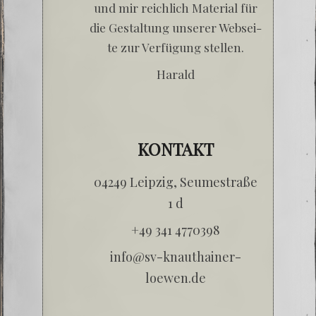
und mir reich­lich Mate­ri­al für
die Gestal­tung unse­rer Web­sei­
te zur Ver­fü­gung stellen.
Harald
KONTAKT
04249 Leip­zig, Seu­me­stra­ße
1 d
+49 341 4770398
info@sv-knauthainer-
loewen.de