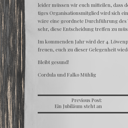
lei­der müs­sen wir euch mit­tei­len, dass d
ti­ges Orga­ni­sa­ti­ons­mit­glied wird sich 
wäre eine geord­ne­te Durch­füh­rung des W
sehr, die­se Ent­schei­dung tref­fen zu mü
Im kom­men­den Jahr wird der 4. Löwen­po­k
freu­en, euch zu die­ser Gele­gen­heit wie­
Bleibt gesund!
Cor­du­la und Fal­ko Mühlig
Previous Post:
POST
Ein Jubiläum steht an