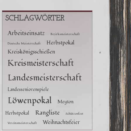
SCHLAGWÖRTER
Arbeitseinsatz
Bezirksmeisterschaft
Herbstpokal
Deutsche Meisterschaft
Kreiskönigsschießen
Kreismeisterschaft
Landesmeisterschaft
Landesseniorenspiele
Löwenpokal
Meyton
Rangliste
Herbstpokal
Schützenfest
Weihnachtsfeier
Vereinsmeisterschaft