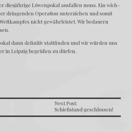
er dies­jäh­ri­ge Löwen­po­kal aus­fal­len muss. Ein wich­
einer drin­gen­den Ope­ra­ti­on unter­zie­hen und somit
ett­kamp­fes nicht gewähr­leis­tet. Wir bedau­ern
ssen.
al dann defi­ni­tiv statt­fin­den und wir wür­den uns
der in Leip­zig begrü­ßen zu dürfen.
Next Post:
 NAVIGATION
Schießstand geschlossen!